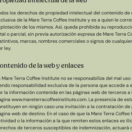
ropiedad intelectual de la web
odos los derechos de propiedad intelectual del contenido de 
clusiva de la Mare Terra Coffee Institute y es a quien le corr
xplotación de los mismos. Así, queda prohibida su reproducció
tal o parcial, sin previa autorización expresa de Mare Terra Co
istintivos, marcas, nombres comerciales o signos de cualquie
r ley.
ontenido de la web y enlaces
 Mare Terra Coffee Institute no se responsabiliza del mal uso
iendo responsabilidad exclusiva de la persona que accede a e
or la información contenida en las páginas web de terceros a
ágina www.mareterracoffeeinstitute.com. La presencia de estos
nstituyen en ningún caso una invitación a la contratación de
gina web de destino. En el caso de que la Mare Terra Coffee I
tividad o la información a la que remiten estos enlaces es ilí
rechos de terceros susceptibles de indemnización, actuará con