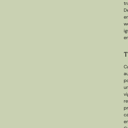
tr
D
e
we
i
er
T
Cu
a
po
u
v
r
pr
ca
en