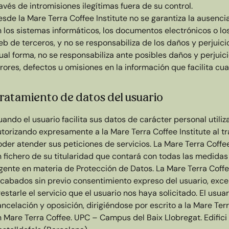
avés de intromisiones ilegítimas fuera de su control.
esde la Mare Terra Coffee Institute no se garantiza la ausen
n los sistemas informáticos, los documentos electrónicos o lo
b de terceros, y no se responsabiliza de los daños y perjuic
gual forma, no se responsabiliza ante posibles daños y perju
rores, defectos u omisiones en la información que facilita c
ratamiento de datos del usuario
ando el usuario facilita sus datos de carácter personal utili
utorizando expresamente a la Mare Terra Coffee Institute al 
der atender sus peticiones de servicios. La Mare Terra Coffee I
n fichero de su titularidad que contará con todas las medidas
igente en materia de Protección de Datos. La Mare Terra Coffe
ecabados sin previo consentimiento expreso del usuario, exc
estarle el servicio que el usuario nos haya solicitado. El usua
ncelación y oposición, dirigiéndose por escrito a la Mare Terr
 Mare Terra Coffee. UPC – Campus del Baix Llobregat. Edifici