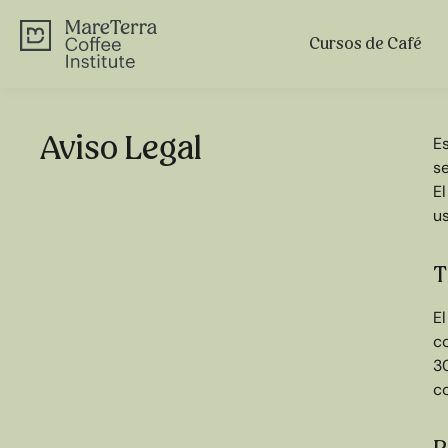
Cursos de Café
Aviso Legal
E
s
E
us
T
E
c
30
c