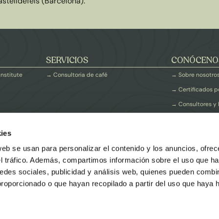
stelldefels (Barcelona).
SERVICIOS
CONÓCENO
Institute
→ Consultoria de café
→ Sobre nosotro
→ Certificados p
→ Consultores y
ies
COFFEE TOOLS
EMPLEO
web se usan para personalizar el contenido y los anuncios, ofrec
el tráfico. Además, compartimos información sobre el uso que ha
edes sociales, publicidad y análisis web, quienes pueden combin
proporcionado o que hayan recopilado a partir del uso que haya
 2023 ©​
Política de Cookies
Aviso Legal
Política de privacida