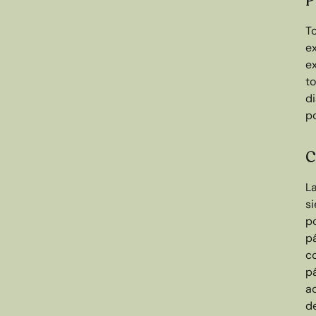
P
T
ex
e
to
d
po
C
La
s
p
p
co
pá
ac
de