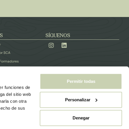
S
SÍGUENOS
s
or SCA
 Formadores
CONTACTO
Permitir todas
er funciones de
ga del sitio web
Personalizar
arla con otra
 hecho de sus
d
Política de devoluciones y reembolsos
Denegar