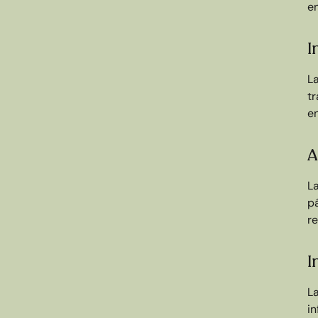
e
I
L
t
e
A
La
pá
r
I
L
i