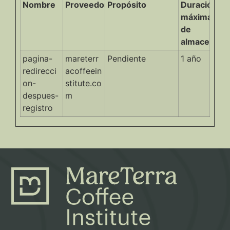
Nombre
Proveedor
Propósito
Duración
máxima
de
almacenami
pagina-
mareterr
Pendiente
1 año
redirecci
acoffeein
on-
stitute.co
despues-
m
registro