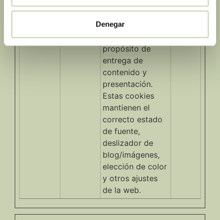
SettingsS
acoffeein
asociada con un
upports
stitute.co
paquete de
Denegar
m
cookies que
sirven al
propósito de
entrega de
contenido y
presentación.
Estas cookies
mantienen el
correcto estado
de fuente,
deslizador de
blog/imágenes,
elección de color
y otros ajustes
de la web.