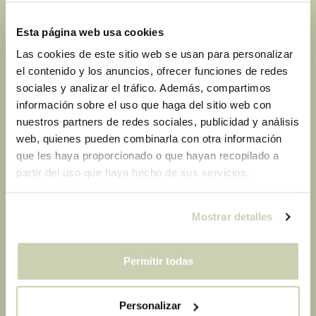
utiliza para
ente
distinguir entre
Esta página web usa cookies
humanos y bots.
Las cookies de este sitio web se usan para personalizar
wc_cart_
mareterr
Pendiente
Persist
el contenido y los anuncios, ofrecer funciones de redes
hash_#
acoffeein
ente
sociales y analizar el tráfico. Además, compartimos
stitute.co
información sobre el uso que haga del sitio web con
m
nuestros partners de redes sociales, publicidad y análisis
wc_fragm
mareterr
Pendiente
Sesión
web, quienes pueden combinarla con otra información
ents_#
acoffeein
que les haya proporcionado o que hayan recopilado a
stitute.co
partir del uso que haya hecho de sus servicios.
m
wordpres
mareterr
Utilizada para
Sesión
Mostrar detalles
s_test_co
acoffeein
comprobar si el
okie
stitute.co
navegador del
m
usuario admite
Permitir todas
cookies.
wpEmoji
mareterr
Esta cookie está
Sesión
Personalizar