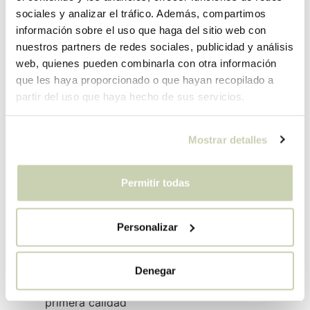
sociales y analizar el tráfico. Además, compartimos
información sobre el uso que haga del sitio web con
nuestros partners de redes sociales, publicidad y análisis
web, quienes pueden combinarla con otra información
que les haya proporcionado o que hayan recopilado a
partir del uso que haya hecho de sus servicios.
Mostrar detalles
Nuestros valores
Permitir todas
Educación con fundamentos sólidos
Formación actualizada a la demanda laboral
Personalizar
actual
Aportar valor a toda la cadena cafetera
mediante la educación
Denegar
Formación con materiales y maquinaria de
primera calidad